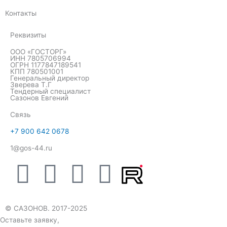
Контакты
Реквизиты
ООО «ГОСТОРГ»
ИНН 7805706994
ОГРН 1177847189541
КПП 780501001
Генеральный директор
Зверева Т.Г
Тендерный специалист
Сазонов Евгений
Связь
+7 900 642 0678
1@gos-44.ru
W
T
V
Y
h
e
k
o
© САЗОНОВ. 2017-2025
a
l
u
Оставьте заявку,