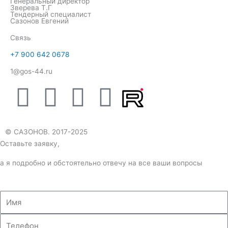
Генеральный директор
Зверева Т.Г
Тендерный специалист
Сазонов Евгений
Связь
+7 900 642 0678
1@gos-44.ru
W
T
V
Y
h
e
k
o
© САЗОНОВ. 2017-2025
a
l
u
Оставьте заявку,
t
e
t
а я подробно и обстоятельно отвечу на все ваши вопросы
s
g
u
Имя
a
r
b
Телефон