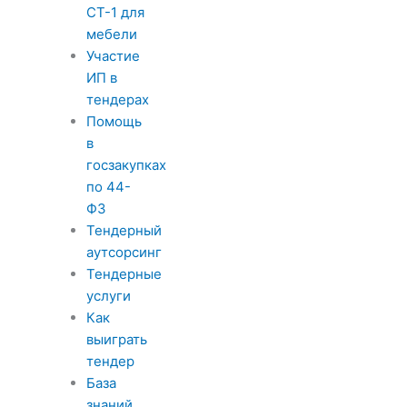
СТ-1 для
мебели
Участие
ИП в
тендерах
Помощь
в
госзакупках
по 44-
ФЗ
Тендерный
аутсорсинг
Тендерные
услуги
Как
выиграть
тендер
База
знаний