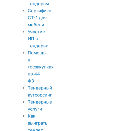
тендерам
Сертификат
СТ-1 для
мебели
Участие
ИП в
тендерах
Помощь
в
госзакупках
по 44-
ФЗ
Тендерный
аутсорсинг
Тендерные
услуги
Как
выиграть
тендер