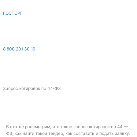
ГОСТОРГ
8 800 201 30 19
Y
V
o
k
Запрос котировок по 44-ФЗ
u
t
u
В статье рассмотрим, что такое запрос котировок по 44 —
ФЗ, как найти такой тендер, как составить и подать заявку.